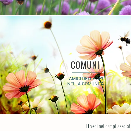
TUT
COMUNI
AMICI DELLE API
NELLA COMUNITA'
Li vedi nei campi assolati