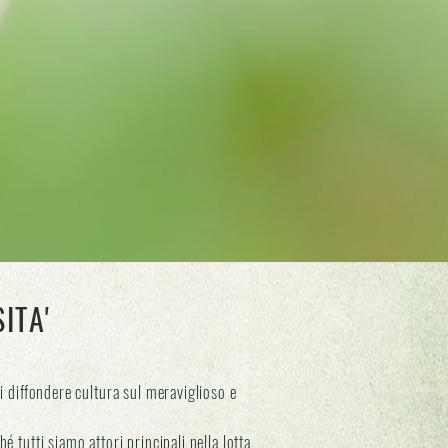
ITA'
i diffondere cultura sul meraviglioso e
.
é tutti siamo attori principali nella lotta