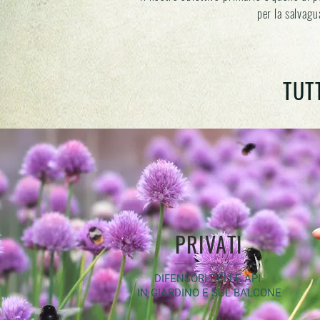
per la salvagu
TUT
PRIVATI
DIFENSORI DELLE API
IN GIARDINO E SUL BALCONE