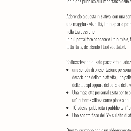
l'opinione pubblica sull'importanza delle ap
Aderendo a questa iniziativa, con una semp
una maggiore visibilità, il tuo apiario pot
nella tua passione.
In più potrai fare conoscere il tuo miele, f
tutta Italia, deliziando i tuoi adottatori.
Sottoscrivendo questo pacchetto di adozi
una scheda di presentazione personaliz
descrizione della tua attività, una gall
delle tue api oppure dei corsi e delle v
Una maglietta personalizzata per te con
un'uniforme stilosa come piace a noi!
10 adesivi pubblicitari pubblicitari "I
Uno sconto fisso del 5% sul sito di a
Questa iscrizione non è un abbonamento: 