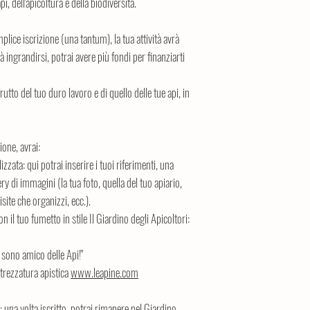
i, dell'apicoltura e della biodiversità.
lice iscrizione (una tantum), la tua attività avrà
rà ingrandirsi, potrai avere più fondi per finanziarti
rutto del tuo duro lavoro e di quello delle tue api, in
one, avrai:
zata: qui potrai inserire i tuoi riferimenti, una
ery di immagini (la tua foto, quella del tuo apiario,
isite che organizzi, ecc.).
 il tuo fumetto in stile Il Giardino degli Apicoltori:
o sono amico delle Api!"
ttrezzatura apistica
www.leapine.com
una volta iscritto, potrai rimanere nel Giardino