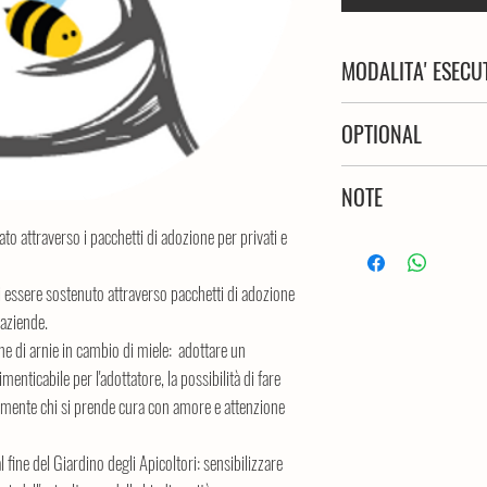
MODALITA' ESECU
Una volta sottoscritta qu
OPTIONAL
nostro staff in cui i verr
informazioni necessarie p
Se lo desideri, ti offriam
NOTE
profilo.
personalizzato, in stile G
Ti verrà inoltre richiesto
nel tuo apiario. I nostri 
to attraverso i pacchetti di adozione per privati e
Per aderire al progetto
di ogni tipologia, che pu
elaborarlo insieme, selez
non serve p.IVA
Riceverai 250 volantini p
oi essere sostenuto attraverso pacchetti di adozione
serve l'iscrizione all
formato A5.
 aziende.
ne di arnie in cambio di miele: adottare un
enticabile per l'adottatore, la possibilità di fare
amente chi si prende cura con amore e attenzione
fine del Giardino degli Apicoltori: sensibilizzare